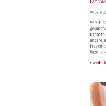
Fahrpl
09.02.202
Verschie
gesundhe
Rahmen d
andere s
Präventio
dazu ber
weiterl