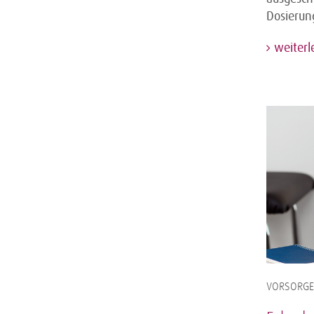
Dosierun
weiterl
VORSORGE