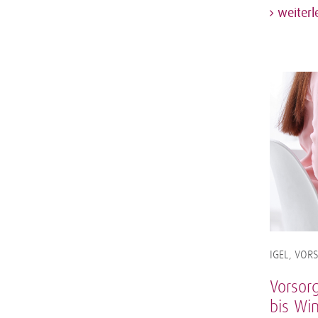
weiterl
IGEL, VOR
Vorsor
bis Wi