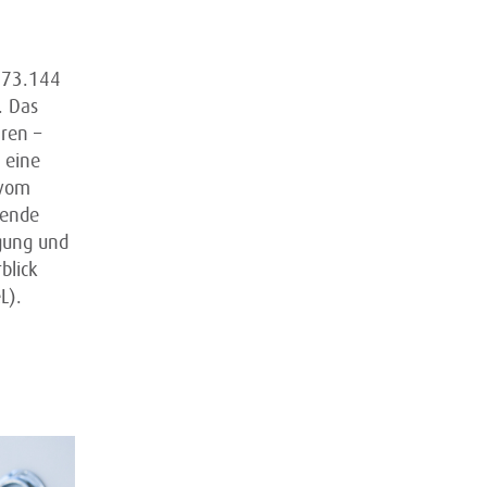
773.144
. Das
ren –
 eine
 vom
sende
ngung und
blick
L).