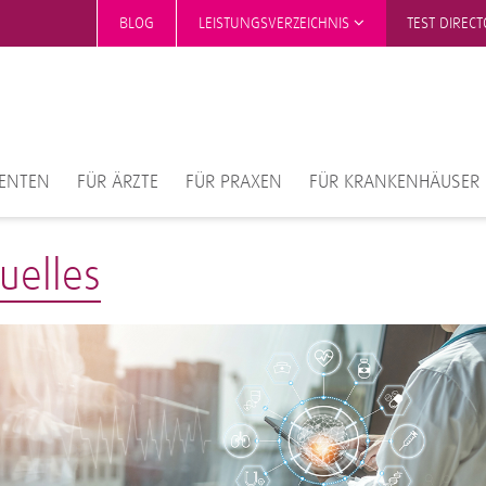
BLOG
LEISTUNGSVERZEICHNIS
TEST DIREC
IENTEN
FÜR ÄRZTE
FÜR PRAXEN
FÜR KRANKENHÄUSER
uelles