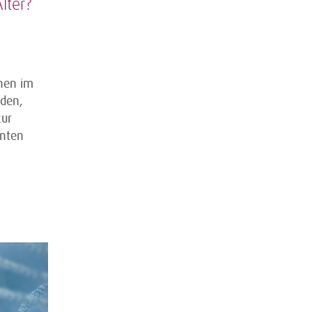
lter?
nen im
den,
zur
enten