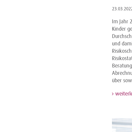
23.03.202
Im Jahr 
Kinder g
Durchschn
und dami
Risikosc
Risikost
Beratung 
Abrechnu
über sowo
weiterl