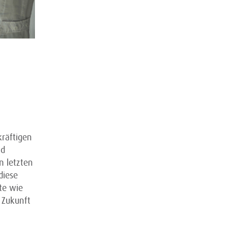
kräftigen
nd
n letzten
diese
te wie
 Zukunft