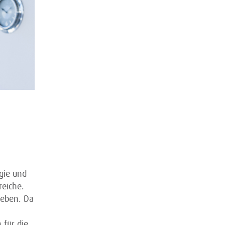
gie und
reiche.
geben. Da
 für die