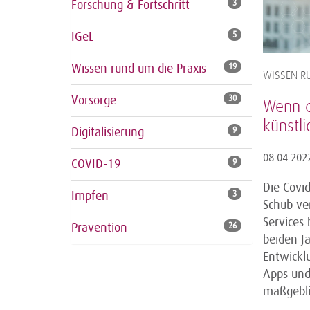
Forschung & Fortschritt
3
IGeL
5
Wissen rund um die Praxis
19
WISSEN RU
Vorsorge
30
Wenn d
künstli
Digitalisierung
9
08.04.202
COVID-19
9
Die Covi
Impfen
3
Schub ver
Services
Prävention
26
beiden J
Entwickl
Apps und
maßgebli