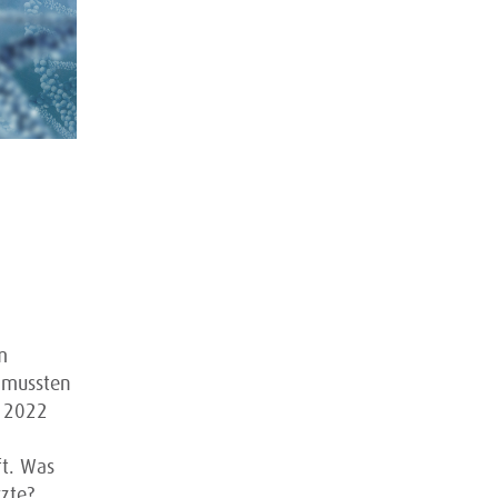
m
g mussten
r 2022
t. Was
zte?