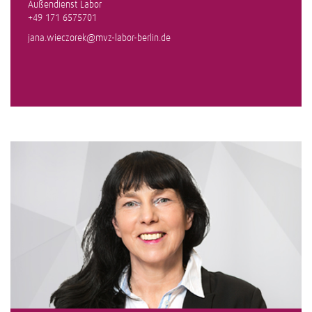
Außendienst Labor
+49 171 6575701
jana.wieczorek@mvz-labor-berlin.de