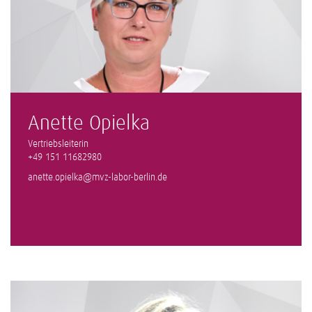
Anette Opielka
Vertriebsleiterin
+49 151 11682980
anette.opielka@mvz-labor-berlin.de