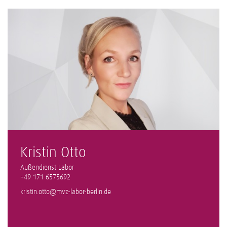
Kristin Otto
Außendienst Labor
+49 171 6575692
kristin.otto@mvz-labor-berlin.de