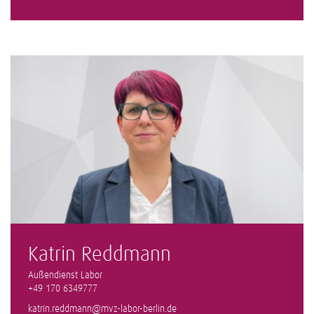
Katrin Reddmann
Außendienst Labor
+49 170 6349777
katrin.reddmann@mvz-labor-berlin.de