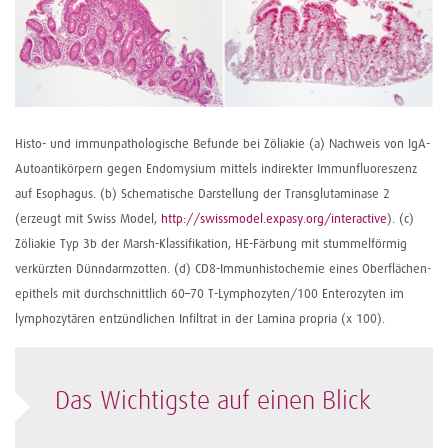
Histo- und immunpathologische Befunde bei Zöliakie (a) Nachweis von IgA-
Autoantikörpern gegen Endomysium mittels indirekter Immunfluoreszenz
auf Esophagus. (b) Schematische Darstellung der Transglutaminase 2
(erzeugt mit Swiss Model,
http://swissmodel.expasy.org/interactive
). (c)
Zöliakie Typ 3b der Marsh-Klassifikation, HE-Färbung mit stummelförmig
verkürzten Dünndarmzotten. (d) CD8-Immunhisto­chemie eines Oberflächen­
epithels mit durchschnittlich 60–70 T-Lymphozyten/100 Enterozyten im
lymphozytären entzündlichen Infiltrat in der Lamina propria (x 100).
Das Wichtigste auf einen Blick