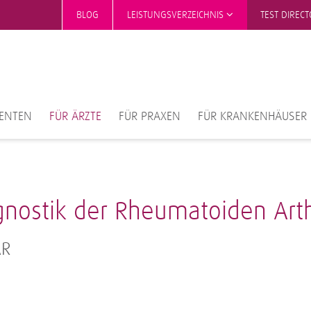
BLOG
LEISTUNGSVERZEICHNIS
TEST DIREC
IENTEN
FÜR ÄRZTE
FÜR PRAXEN
FÜR KRANKENHÄUSER
nostik der Rheumatoiden Arthr
AR