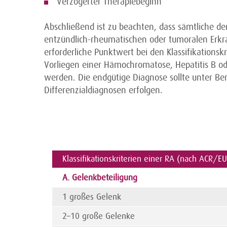
Verzögerter Therapiebeginn
Abschließend ist zu beachten, dass sämtliche d
entzündlich-rheumatischen oder tumoralen Erk
erforderliche Punktwert bei den Klassifikationsk
Vorliegen einer Hämo­chromatose, Hepatitis B ode
werden. Die endgütige Diagnose sollte unter Ber
Differenzialdiagnosen erfolgen.
Klassifikationskriterien einer RA (nach ACR/E
A. Gelenkbeteiligung
1 großes Gelenk
2–10 große Gelenke