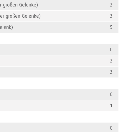
er großen Gelenke)
2
der großen Gelenke)
3
elenk)
5
0
2
3
0
1
0