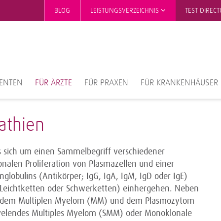
BLOG
LEISTUNGSVERZEICHNIS
TEST DIREC
IENTEN
FÜR ÄRZTE
FÜR PRAXEN
FÜR KRANKENHÄUSER
thien
 sich um einen Sammelbegriff verschiedener
nalen Proliferation von Plasmazellen und einer
lobulins (Antikörper; IgG, IgA, IgM, IgD oder IgE)
e Leichtketten oder Schwerketten) einhergehen. Neben
 dem Multiplen Myelom (MM) und dem Plasmozytom
welendes Multiples Myelom (SMM) oder Monoklonale