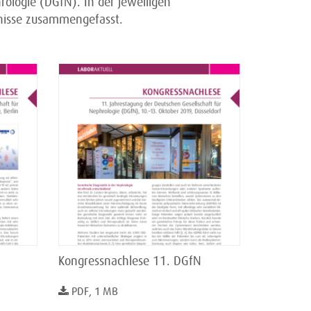
rologie (DGfN). In der jeweiligen
nisse zusammengefasst.
Kongressnachlese 11. DGfN
PDF, 1 MB