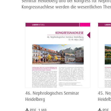
Seminar Heidelberg und der Kongress für Nephrol
Kongressnachlese werden die wesentlichen Th
46. Nephrologisches Seminar
45. Ne
Heidelberg
Heidel
PDF, 1 MB
PDF,