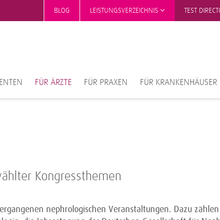
BLOG
LEISTUNGSVERZEICHNIS
TEST DIREC
IENTEN
FÜR ÄRZTE
FÜR PRAXEN
FÜR KRANKENHÄUSER
ählter Kongressthemen
ergangenen nephrologischen Veranstaltungen. Dazu zählen d