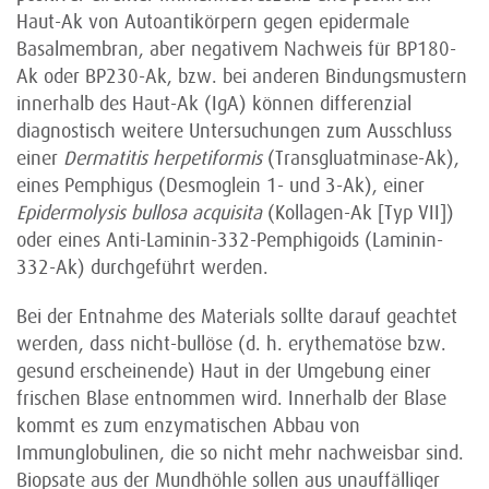
Haut-Ak von Autoantikörpern gegen epidermale
Basalmembran, aber negativem Nachweis für BP180-
Ak oder BP230-Ak, bzw. bei anderen Bin­dung­s­mustern
innerhalb des Haut-Ak (IgA) können differenzial
diagnostisch weitere Unter­suchungen zum Ausschluss
einer
Dermatitis herpetiformis
(Transgluatminase-Ak),
eines Pemphigus (Desmoglein 1- und 3-Ak), einer
Epidermolysis bullosa acquisita
(Kollagen-Ak [Typ VII])
oder eines Anti-Laminin-332-Pemphigoids (Laminin-
332-Ak) durchgeführt werden.
Bei der Entnahme des Materials sollte darauf geachtet
werden, dass nicht-bullöse (d. h. erythematöse bzw.
gesund erscheinende) Haut in der Umgebung einer
frischen Blase entnommen wird. Innerhalb der Blase
kommt es zum enzymatischen Abbau von
Immunglobulinen, die so nicht mehr nachweisbar sind.
Biopsate aus der Mundhöhle sollen aus unauffälliger