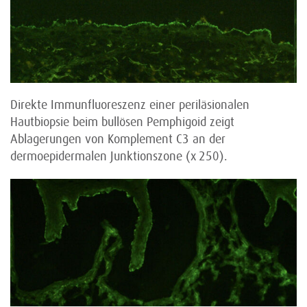
Direkte Immunfluoreszenz einer periläsionalen
Hautbiopsie beim bullösen Pemphigoid zeigt
Ablagerungen von Komplement C3 an der
dermoepidermalen Junktionszone (x 250).