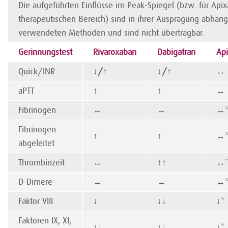
Die aufgeführten Einflüsse im Peak-Spiegel (bzw. für Api
therapeutischen Bereich) sind in ihrer Ausprägung abhän
verwendeten Methoden und sind nicht übertragbar.
Gerinnungstest
Rivaroxaban
Dabigatran
Ap
Quick/INR
↓/
↑
↓/
↑
↔
aPTT
↑
↑
↔
Fibrinogen
↔
↔
↔
Fibrinogen
↑
↑
↔
abgeleitet
Thrombinzeit
↔
↑
↑
↔
D-Dimere
↔
↔
↔
Faktor VIII
↓
↓
↓
↓
*
Faktoren IX, XI,
↓
↓
↓
↓
↓
*