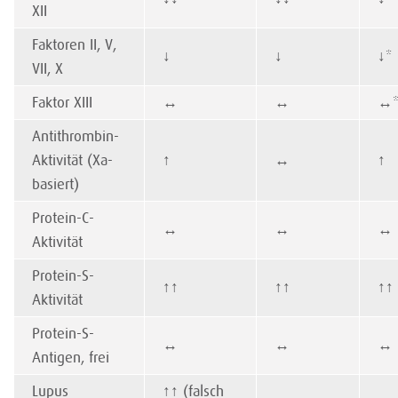
XII
Faktoren II, V,
↓
↓
↓
*
VII, X
Faktor XIII
↔
↔
↔
Antithrombin-
Aktivität (Xa-
↑
↔
↑
basiert)
Protein-C-
↔
↔
↔
Aktivität
Protein-S-
↑
↑
↑
↑
↑
↑
Aktivität
Protein-S-
↔
↔
↔
Antigen, frei
Lupus
↑
↑
(falsch