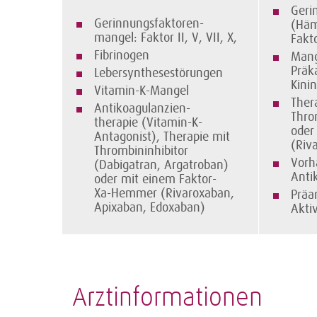
Geri
Gerinnungsfaktoren-
(Häm
mangel: Faktor II, V, VII, X,
Fakto
Fibrinogen
Mang
Präk
Lebersynthesestörungen
Kini
Vitamin-K-Mangel
Ther
Antikoagulanzien-
Thro
therapie (Vitamin-K-
oder
Antagonist), Therapie mit
(Riv
Thrombin­inhibitor
Vorh
(Dabigatran, Argatroban)
Anti
oder mit einem Faktor-
Xa-Hemmer (Rivaroxaban,
Präa
Apixaban, Edoxaban)
A
Arztinformationen