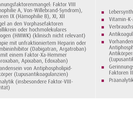
nnungsfaktoren­mangel: Faktor VIII
ophilie A, Von-Willebrand-Syndrom),
Lebersynt
ren IX (Hämophilie B), XI, XII
Vitamin-K
el an den Vorphasefaktoren
Verbrauch
allikrein oder hochmolekulares
Antikoagul
nogen (HMWK) (klinisch nicht relevant)
Vorhanden
apie mit unfraktioniertem Heparin oder
Antiphosph
mbininhibitor (Dabigatran, Argatroban)
Antikörper
 mit einem Faktor-Xa-Hemmer
(Lupusanti
aroxaban, Apixaban, Edoxaban)
Gerinnung
andensein von Antiphospholipid-
Faktoren II
körper (Lupusantikoagulanzien)
Präanalyti
nalytik (insbesondere Faktor-VIII-
ktivität)