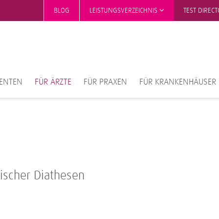
BLOG
LEISTUNGSVERZEICHNIS
TEST DIREC
IENTEN
FÜR ÄRZTE
FÜR PRAXEN
FÜR KRANKENHÄUSER
ischer Diathesen