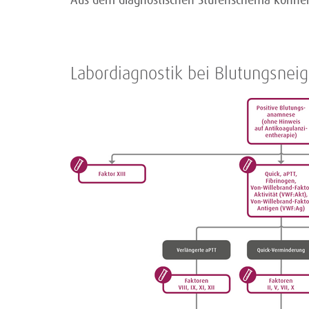
Aus dem diagnostischen Stufenschema könne
Labordiagnostik bei Blutungsnei