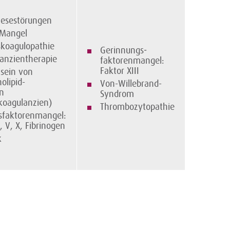
hesestörungen
-Mangel
skoagulopathie
Gerinnungs­
anzientherapie
faktorenmangel:
Faktor XIII
sein von
olipid-
Von-Willebrand-
n
Syndrom
koagulanzien)
Thrombozytopathie
sfaktorenmangel:
, V, X, Fibrinogen
k